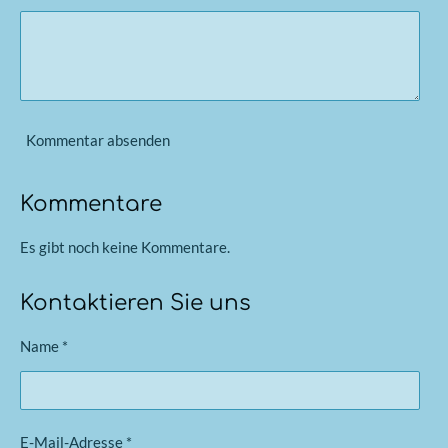
5
4
9
0
1
Kommentar absenden
9
6
0
Kommentare
7
Es gibt noch keine Kommentare.
8
4
Kontaktieren Sie uns
3
S
Name *
t
e
r
n
E-Mail-Adresse *